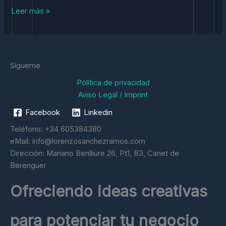
Estrategias
Leer más »
y
Mejorando
la
Experiencia
Sígueme
del
Cliente
Política de privacidad
Aviso Legal / Imprint
Facebook
Linkedin
Teléfono: +34 605384380
eMail: info@lorenzosanchezramos.com
Dirección: Mariano Benlliure 26, Pt1, B3, Canet de
Berenguer
Ofreciendo ideas creativas
para potenciar tu negocio