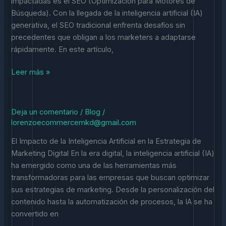
impactadas es el SEO (Optimización para Motores de
Búsqueda). Con la llegada de la inteligencia artificial (IA)
generativa, el SEO tradicional enfrenta desafíos sin
precedentes que obligan a los marketers a adaptarse
rápidamente. En este artículo,
Leer más »
Deja un comentario
/
Blog
/
Revoluciona
lorenzoecommercemkd@gmail.com
Tu
Marketing
El Impacto de la Inteligencia Artificial en la Estrategia de
Digital:
Marketing Digital En la era digital, la inteligencia artificial (IA)
Cómo
ha emergido como una de las herramientas más
la
transformadoras para las empresas que buscan optimizar
Inteligencia
sus estrategias de marketing. Desde la personalización del
Artificial
contenido hasta la automatización de procesos, la IA se ha
Está
convertido en
Transformando