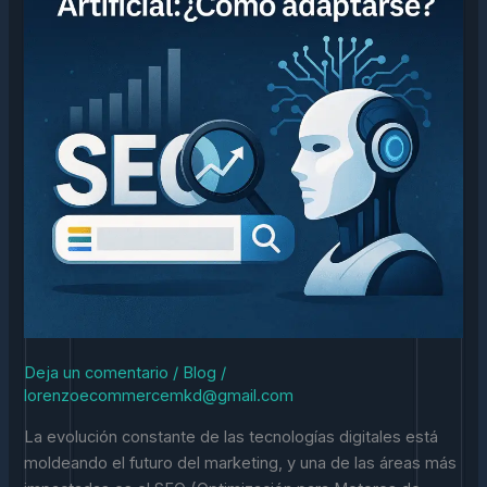
La
Guía
Definitiva
para
Optimizar
tu
Estrategia
Digital
en
la
Nueva
Era
Deja un comentario
/
Blog
/
lorenzoecommercemkd@gmail.com
La evolución constante de las tecnologías digitales está
moldeando el futuro del marketing, y una de las áreas más